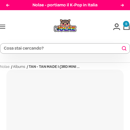
Salta
Nolae - portiamo il K-Pop in Italia
Precedente
Cont
al
Nolae
contenuto
0
Navigazione
Nolae
/
Albums
/
TAN - TAN MADE I (3RD MINI ...