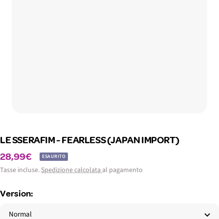
LE SSERAFIM - FEARLESS (JAPAN IMPORT)
Prezzo
28,99€
ESAURITO
di
Tasse incluse.
Spedizione calcolata
al pagamento
vendita
Version:
Normal