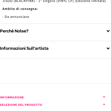
JISOO (BLACKPINK) - 1° singolo [VINYL LP] (Edizione limitata)
Ambito di consegna:
- Da annunciare
Perché Nolae?
Informazioni Sull'artista
BLACKPINK (Blackpink)
Visualizza tutti i prodotti BLACKPINK
INFORMAZIONE
SELEZIONE DEL PRODOTTO