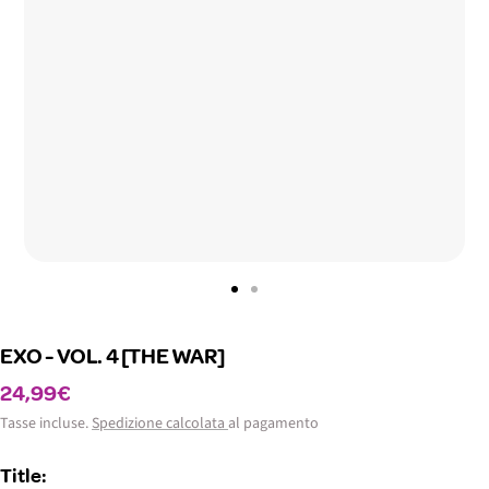
Vai
Vai
alla
alla
EXO - VOL. 4 [THE WAR]
slide
slide
1
2
Prezzo
24,99€
di
Tasse incluse.
Spedizione calcolata
al pagamento
vendita
Title: