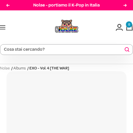
Salta
Nolae - portiamo il K-Pop in Italia
Precedente
Cont
al
Nolae
contenuto
0
Navigazione
Nolae
/
Albums
/
EXO - Vol. 4 [THE WAR]